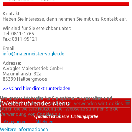
Kontakt
Haben Sie Interesse, dann nehmen Sie mit uns Kontakt auf.
Wir sind für Sie erreichbar unter:
Tel: 0811-1765
Fax: 0811-95121
Email:
info@malermeister-vogler.de
Adresse:
A.Vogler Malerbetrieb GmbH
Maximilianstr. 32a
85399 Hallbergmoos
>> vCard hier direkt runterladen!
Um unsere Webseite für Sie optimal zu gestalten und
Weiterführendes Menü
fortlaufend verbessern zu können, verwenden wir Cookies.
Durch die weitere Nutzung der Webseite stimmen Sie der
Verwendung von Cookies zu.
Qualität ist unsere Lieblingsfarbe
Akzeptieren
Ablehnen
Weitere Informationen